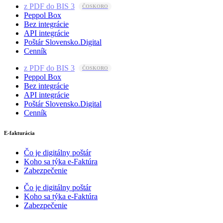
z PDF do BIS 3
Peppol Box
Bez integrácie
API integrácie
Poštár Slovensko.Digital
Cenník
z PDF do BIS 3
Peppol Box
Bez integrácie
API integrácie
Poštár Slovensko.Digital
Cenník
E-fakturácia
Čo je digitálny poštár
Koho sa týka e-Faktúra
Zabezpečenie
Čo je digitálny poštár
Koho sa týka e-Faktúra
Zabezpečenie