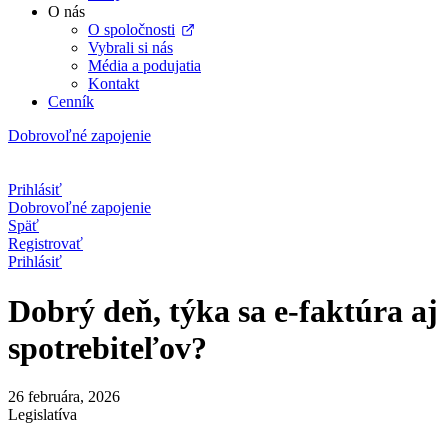
O nás
O spoločnosti
Vybrali si nás
Média a podujatia
Kontakt
Cenník
Dobrovoľné zapojenie
Prihlásiť
Dobrovoľné zapojenie
Späť
Registrovať
Prihlásiť
Dobrý deň, týka sa e‑faktúra aj
spotrebiteľov?
26 februára, 2026
Legislatíva