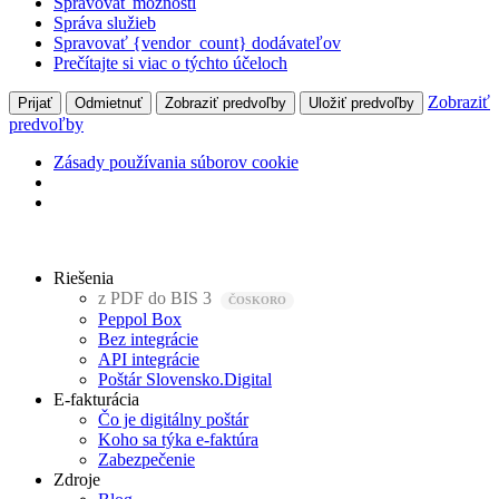
Spravovať možnosti
Správa služieb
Spravovať {vendor_count} dodávateľov
Prečítajte si viac o týchto účeloch
Zobraziť
Prijať
Odmietnuť
Zobraziť predvoľby
Uložiť predvoľby
predvoľby
Zásady používania súborov cookie
Preskočiť
na
Riešenia
obsah
z PDF do BIS 3
Peppol Box
Bez integrácie
API integrácie
Poštár Slovensko.Digital
E-fakturácia
Čo je digitálny poštár
Koho sa týka e-faktúra
Zabezpečenie
Zdroje