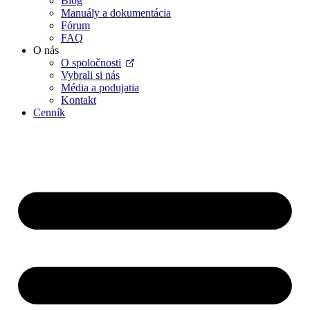
Blog
Manuály a dokumentácia
Fórum
FAQ
O nás
O spoločnosti
Vybrali si nás
Média a podujatia
Kontakt
Cenník