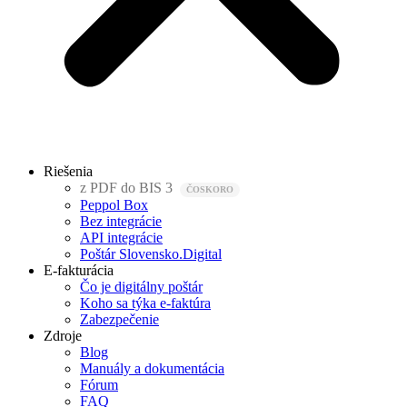
Riešenia
z PDF do BIS 3
Peppol Box
Bez integrácie
API integrácie
Poštár Slovensko.Digital
E-fakturácia
Čo je digitálny poštár
Koho sa týka e-faktúra
Zabezpečenie
Zdroje
Blog
Manuály a dokumentácia
Fórum
FAQ