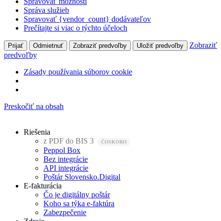
Spravovať možnosti
Správa služieb
Spravovať {vendor_count} dodávateľov
Prečítajte si viac o týchto účeloch
Zobraziť
Prijať
Odmietnuť
Zobraziť predvoľby
Uložiť predvoľby
predvoľby
Zásady používania súborov cookie
Preskočiť na obsah
Riešenia
z PDF do BIS 3
Peppol Box
Bez integrácie
API integrácie
Poštár Slovensko.Digital
E-fakturácia
Čo je digitálny poštár
Koho sa týka e-faktúra
Zabezpečenie