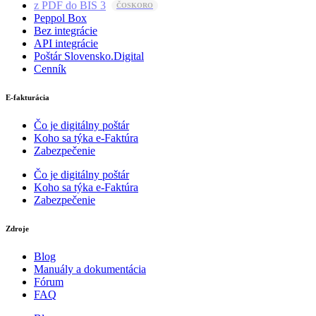
z PDF do BIS 3
Peppol Box
Bez integrácie
API integrácie
Poštár Slovensko.Digital
Cenník
E-fakturácia
Čo je digitálny poštár
Koho sa týka e-Faktúra
Zabezpečenie
Čo je digitálny poštár
Koho sa týka e-Faktúra
Zabezpečenie
Zdroje
Blog
Manuály a dokumentácia
Fórum
FAQ