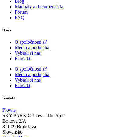
Blog
Manuály a dokumentácia
Fórum
FAQ
O nás
O spoločnosti
Média a podujatia
Vybrali si nás
Kontakt
O spoločnosti
Média a podujatia
Vybrali si nás
Kontakt
Kontakt
Flowis
SKY PARK Offices – The Spot
Bottova 2/A
811 09 Bratislava
Slovensko