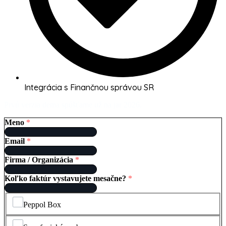
Integrácia s Finančnou správou SR
Prvú verzia dema spúšťame už na jar 2026.
Meno
*
Email
*
Firma / Organizácia
*
Koľko faktúr vystavujete mesačne?
*
Peppol Box