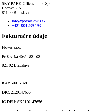
SKY PARK Offices – The Spot
Bottova 2/A
811 09 Bratislava
info@postarflowis.sk
+421 904 239 193
Fakturačné údaje
Flowis s.r.o.
Prešovská 40/A 821 02
821 02 Bratislava
ICO: 50015168
DIC: 2120147656
IC DPH: SK2120147656