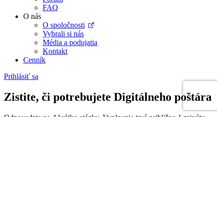
FAQ
O nás
O spoločnosti
Vybrali si nás
Média a podujatia
Kontakt
Cenník
Prihlásiť sa
Zistite, či potrebujete Digitálneho poštára
Odpovedzte na 4 krátke otázky. Vyplnenie trvá približne 1 minútu.
1. Ste právnická osoba alebo podnikáte v Slovenskej
republike?
*
Ano
Nie
Ďalej
2. Prijímate faktúry od dodávateľov v rámci podnikania zo SR
(aj keď nič nevystavujete)?
*