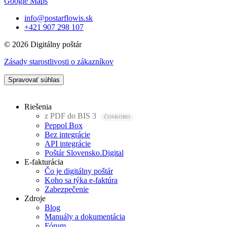
Google Maps
info@postarflowis.sk
+421 907 298 107
© 2026 Digitálny poštár
Zásady starostlivosti o zákazníkov
Spravovať súhlas
Riešenia
z PDF do BIS 3
Peppol Box
Bez integrácie
API integrácie
Poštár Slovensko.Digital
E-fakturácia
Čo je digitálny poštár
Koho sa týka e-faktúra
Zabezpečenie
Zdroje
Blog
Manuály a dokumentácia
Fórum