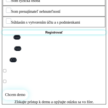
Som fyzická osoba
Som prenajímateľ nehnuteľností
Súhlasím s vytvorením účtu a s podmienkami
Registrovať
Email
Firma
IČO
Som fyzická osoba
Som prenajímateľ nehnuteľností
Chcem demo
Získajte prístup k demu a opýtajte otázku sa vo fóre.