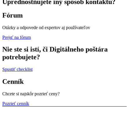
Uprednostňujete iný spôsob kontaktu?
Fórum
Otázky a odpovede od expertov aj používateľov
Prejsť na fórum
Nie ste si istí, či Digitálneho poštára
potrebujete?
Spustiť checklist
Cenník
Chcete si najskôr pozrieť ceny?
Pozrieť cenník
Pripravte sa na e-fakturáciu v