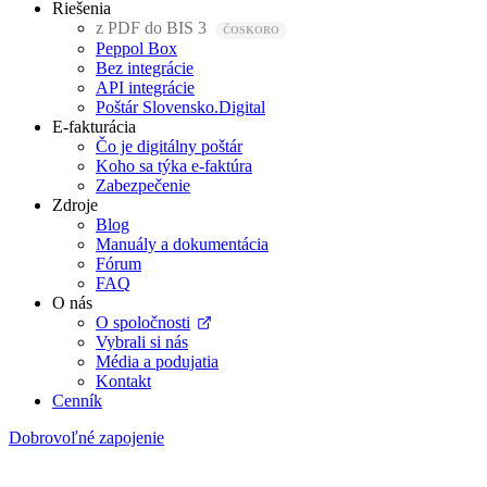
Riešenia
z PDF do BIS 3
Peppol Box
Bez integrácie
API integrácie
Poštár Slovensko.Digital
E-fakturácia
Čo je digitálny poštár
Koho sa týka e-faktúra
Zabezpečenie
Zdroje
Blog
Manuály a dokumentácia
Fórum
FAQ
O nás
O spoločnosti
Vybrali si nás
Média a podujatia
Kontakt
Cenník
Dobrovoľné zapojenie