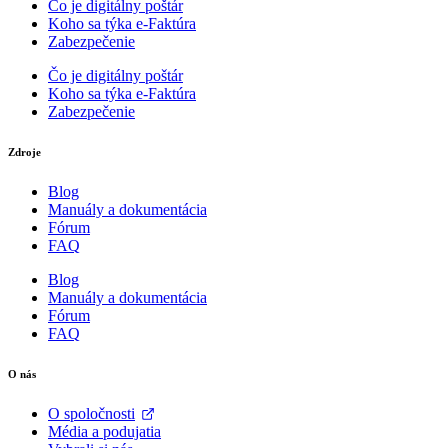
Čo je digitálny poštár
Koho sa týka e-Faktúra
Zabezpečenie
Čo je digitálny poštár
Koho sa týka e-Faktúra
Zabezpečenie
Zdroje
Blog
Manuály a dokumentácia
Fórum
FAQ
Blog
Manuály a dokumentácia
Fórum
FAQ
O nás
O spoločnosti
Média a podujatia