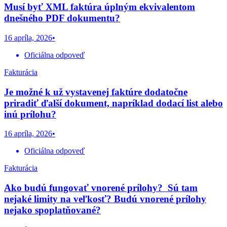
Musí byť XML faktúra úplným ekvivalentom
dnešného PDF dokumentu?
16 apríla, 2026
•
Oficiálna odpoveď
Fakturácia
Je možné k už vystavenej faktúre dodatočne
priradiť ďalší dokument, napríklad dodací list alebo
inú prílohu?
16 apríla, 2026
•
Oficiálna odpoveď
Fakturácia
Ako budú fungovať vnorené prílohy? Sú tam
nejaké limity na veľkosť? Budú vnorené prílohy
nejako spoplatňované?