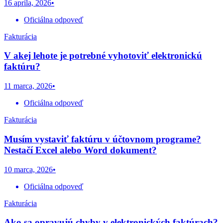
16 apríla, 2026
•
Oficiálna odpoveď
Fakturácia
V akej lehote je potrebné vyhotoviť elektronickú
faktúru?
11 marca, 2026
•
Oficiálna odpoveď
Fakturácia
Musím vystaviť faktúru v účtovnom programe?
Nestačí Excel alebo Word dokument?
10 marca, 2026
•
Oficiálna odpoveď
Fakturácia
Ako sa opravujú chyby v elektronických faktúrach?