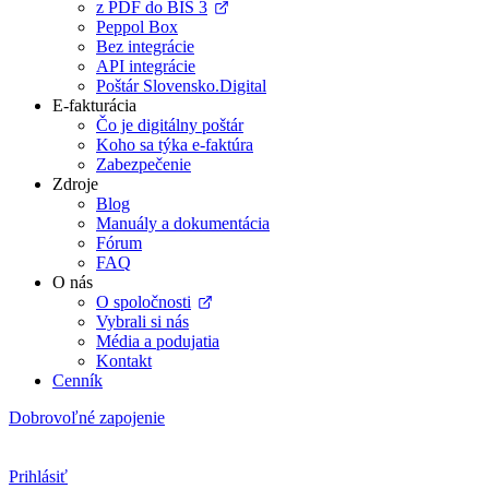
z PDF do BIS 3
Peppol Box
Bez integrácie
API integrácie
Poštár Slovensko.Digital
E-fakturácia
Čo je digitálny poštár
Koho sa týka e-faktúra
Zabezpečenie
Zdroje
Blog
Manuály a dokumentácia
Fórum
FAQ
O nás
O spoločnosti
Vybrali si nás
Média a podujatia
Kontakt
Cenník
Dobrovoľné zapojenie
Prihlásiť