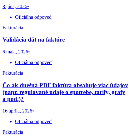
8 júna, 2026
•
Oficiálna odpoveď
Fakturácia
Validácia dát na faktúre
6 mája, 2026
•
Oficiálna odpoveď
Fakturácia
Čo ak dnešná PDF faktúra obsahuje viac údajov
(napr. regulované údaje o spotrebe, tarify, grafy
a pod.)?
16 apríla, 2026
•
Oficiálna odpoveď
Fakturácia