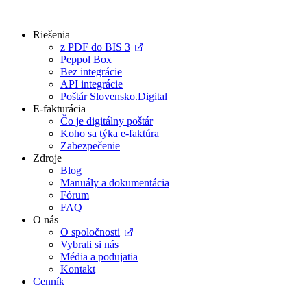
Preskočiť
na
Riešenia
obsah
z PDF do BIS 3
Peppol Box
Bez integrácie
API integrácie
Poštár Slovensko.Digital
E-fakturácia
Čo je digitálny poštár
Koho sa týka e-faktúra
Zabezpečenie
Zdroje
Blog
Manuály a dokumentácia
Fórum
FAQ
O nás
O spoločnosti
Vybrali si nás
Média a podujatia
Kontakt
Cenník